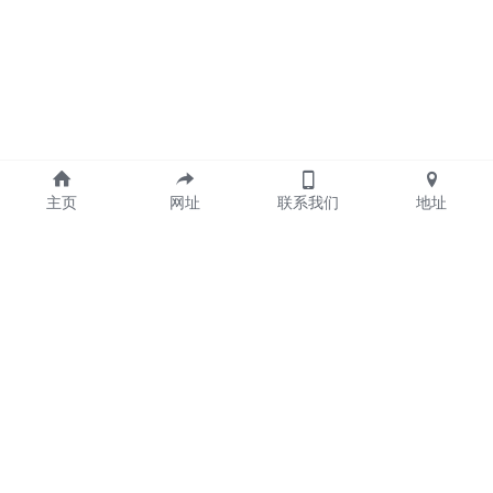
主页
网址
联系我们
地址
关于
公司简介
新品发布
服务支持
产品
联系方式
激光雕刻机
+86 18917430806