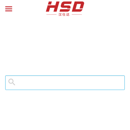
关于我们
激光雕刻
激光切割
光纤打标机
CO2打标机
激光焊接&清洗
CO2切割机
紫外打标机
光纤切割机
服务支持
手持焊接机
Mopa打标机
脉冲清洗机
新闻中心
3D打标机
首饰焊接机
联系我们
飞行打标机
搜索
简体中文